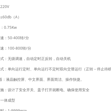
220V
≤60db（A）
：0.75Kw
速：50-400转/分
速：100-800转/分
方式：无级调速，自动定时正反转，自动关机
模式：单向运行定时、单向运行不定时双向交替运行（正转－停止待机
 器：液晶触控屏、中文界面、界面简洁、操作快捷。
措施：设计了安全开关、盖子打开就断电、确保使用安全
：一体成型
：1-9999min