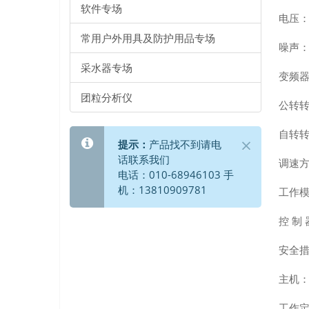
软件专场
电压：
常用户外用具及防护用品专场
噪声：
采水器专场
变频器
团粒分析仪
公转转
自转转
Close
×
提示：
产品找不到请电
话联系我们
调速
电话：010-68946103 手
机：13810909781
工作
控 制
安全
主机
工作定时