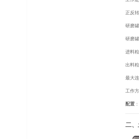
正反转
研磨
研磨罐
进料粒
出料粒
最大连
工作
配置
：
二、