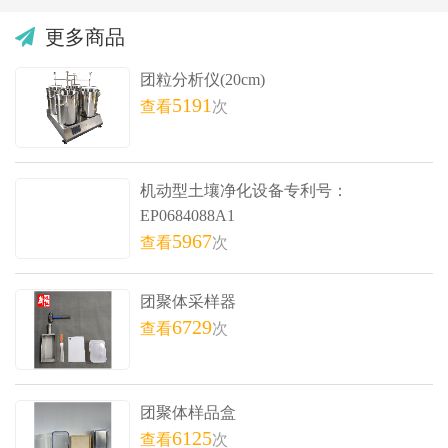
更多商品
团粒分析仪(20cm)
5191
查看
次
机动型土壤净化设备专利号：
EP0684088A1
5967
查看
次
团聚体采样器
6729
查看
次
团聚体样品盒
6125
查看
次