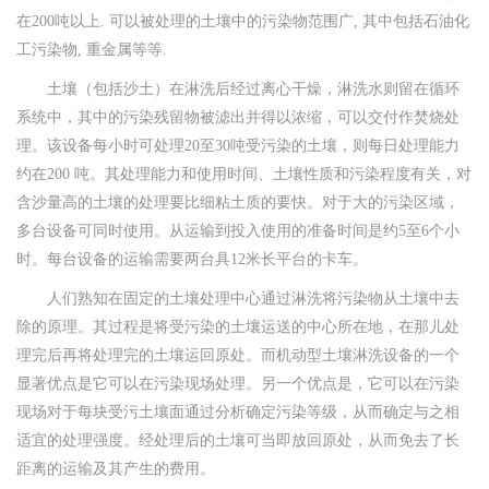
在200吨以上. 可以被处理的土壤中的污染物范围广, 其中包括石油化
工污染物, 重金属等等.
土壤（包括沙土）在淋洗后经过离心干燥，淋洗水则留在循环
系统中，其中的污染残留物被滤出并得以浓缩，可以交付作焚烧处
理。该设备每小时可处理20至30吨受污染的土壤，则每日处理能力
约在200 吨。其处理能力和使用时间、土壤性质和污染程度有关，对
含沙量高的土壤的处理要比细粘土质的要快。对于大的污染区域，
多台设备可同时使用。从运输到投入使用的准备时间是约5至6个小
时。每台设备的运输需要两台具12米长平台的卡车。
人们熟知在固定的土壤处理中心通过淋洗将污染物从土壤中去
除的原理。其过程是将受污染的土壤运送的中心所在地，在那儿处
理完后再将处理完的土壤运回原处。而机动型土壤淋洗设备的一个
显著优点是它可以在污染现场处理。另一个优点是，它可以在污染
现场对于每块受污土壤面通过分析确定污染等级，从而确定与之相
适宜的处理强度。经处理后的土壤可当即放回原处，从而免去了长
距离的运输及其产生的费用。