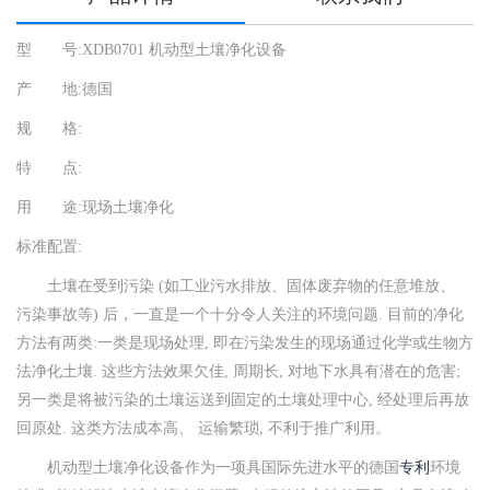
型 号:XDB0701 机动型土壤净化设备
北
技
产 地:德国
01
规 格:
01
sa
特 点:
用 途:现场土壤净化
标准配置:
土壤在受到污染 (如工业污水排放、固体废弃物的任意堆放、
污染事故等) 后，一直是一个十分令人关注的环境问题. 目前的净化
方法有两类:一类是现场处理, 即在污染发生的现场通过化学或生物方
法净化土壤. 这些方法效果欠佳, 周期长, 对地下水具有潜在的危害;
另一类是将被污染的土壤运送到固定的土壤处理中心, 经处理后再放
回原处. 这类方法成本高、 运输繁琐, 不利于推广利用。
机动型土壤净化设备作为一项具国际先进水平的德国
专利
环境