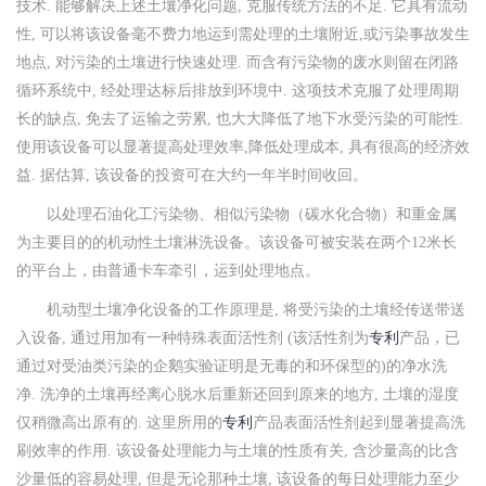
技术. 能够解决上述土壤净化问题, 克服传统方法的不足. 它具有流动
性, 可以将该设备毫不费力地运到需处理的土壤附近,或污染事故发生
地点, 对污染的土壤进行快速处理. 而含有污染物的废水则留在闭路
循环系统中, 经处理达标后排放到环境中. 这项技术克服了处理周期
长的缺点, 免去了运输之劳累, 也大大降低了地下水受污染的可能性.
使用该设备可以显著提高处理效率,降低处理成本, 具有很高的经济效
益. 据估算, 该设备的投资可在大约一年半时间收回。
以处理石油化工污染物、相似污染物（碳水化合物）和重金属
为主要目的的机动性土壤淋洗设备。该设备可被安装在两个12米长
的平台上，由普通卡车牵引，运到处理地点。
机动型土壤净化设备的工作原理是, 将受污染的土壤经传送带送
入设备, 通过用加有一种特殊表面活性剂 (该活性剂为
专利
产品，已
通过对受油类污染的企鹅实验证明是无毒的和环保型的)的净水洗
净. 洗净的土壤再经离心脱水后重新还回到原来的地方, 土壤的湿度
仅稍微高出原有的. 这里所用的
专利
产品表面活性剂起到显著提高洗
刷效率的作用. 该设备处理能力与土壤的性质有关, 含沙量高的比含
沙量低的容易处理, 但是无论那种土壤, 该设备的每日处理能力至少