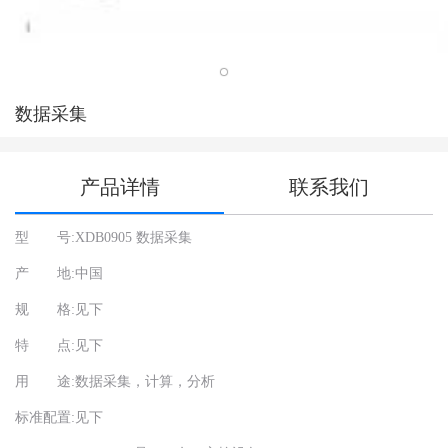
数据采集
产品详情
联系我们
型 号:XDB0905 数据采集
北
技
产 地:中国
01
规 格:见下
01
sa
特 点:见下
用 途:数据采集，计算，分析
标准配置:见下