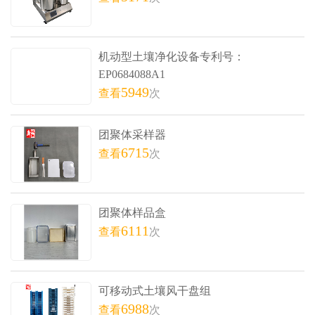
机动型土壤净化设备专利号：
EP0684088A1
5949
查看
次
团聚体采样器
6715
查看
次
团聚体样品盒
6111
查看
次
可移动式土壤风干盘组
6988
查看
次